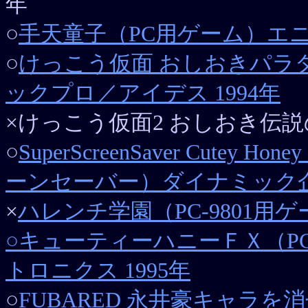
年
○
手天童子（PC用ゲーム）エニッ
○
けっこう仮面 おしおきパラ
ックプロ／アイデス 1994年
×けっこう仮面2 おしおき伝説の巻
○
SuperScreenSaver Cutey H
ーンセーバー）ダイナミック企画
×
ハレンチ学園（PC-9801用
○
キューティーハニーＦＸ（P
トロニクス 1995年
○
FUBARED 永井豪キャラを消