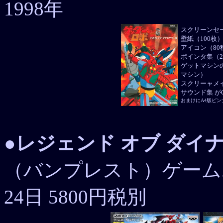
1998年
スクリーンセ
壁紙（100枚
アイコン（80
ポインタ集（
ゲットマシン
マシン）
スクリーャメ
サウンド集 がC
おまけにA4版ピ
●
レジェンド オブ ダイ
（バンプレスト）ゲームボ
24日 5800円税別