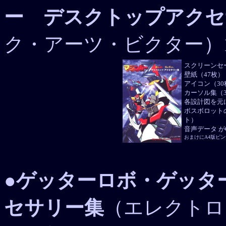
ー デスクトップアクセ
ク・アーツ・ビクター）1
スクリーンセ
壁紙（47枚）
アイコン（30
カーソル集（
各設計図を元
ボスボロット
ト
音声データ が
おまけにA4版ピ
●
ゲッターロボ・ゲッタ
セサリー集
（エレクトロ