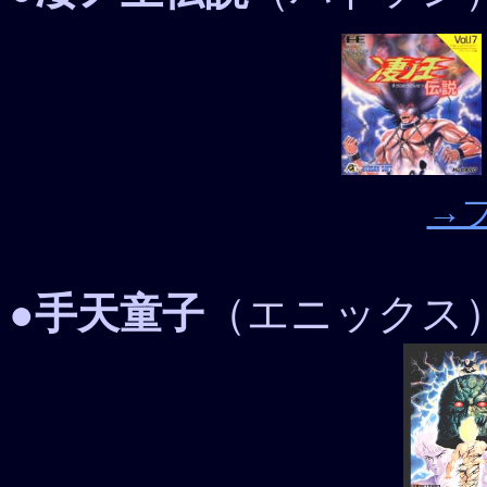
→
●
手天童子
（エニックス）P