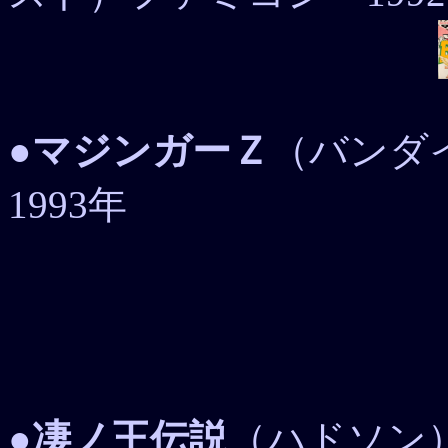
●
マジンガーＺ
（バンダ
1993年
●
凄ノ王伝説
（ハドソン）