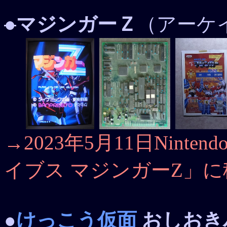
●
マジンガーＺ
（アーケイ
→2023年5月11日Ninte
イブス マジンガーZ」に
●
けっこう仮面
おしおき