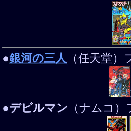
●
銀河の三人
（任天堂）フ
●
デビルマン
（ナムコ）フ