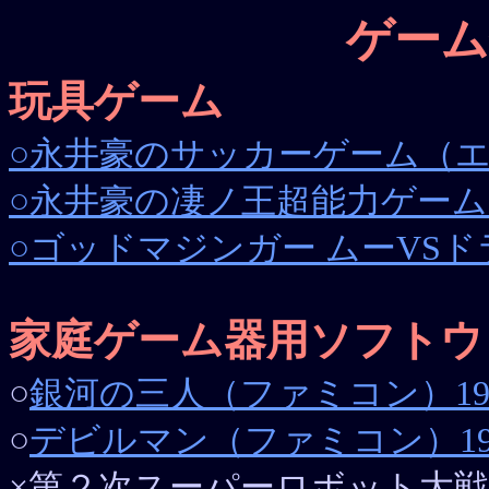
ゲーム
玩具ゲーム
○永井豪のサッカーゲーム（エポ
○永井豪の凄ノ王超能力ゲーム（
○ゴッドマジンガー ムーVSド
家庭ゲーム器用ソフトウ
○
銀河の三人（ファミコン）19
○
デビルマン（ファミコン）19
×第２次スーパーロボット大戦