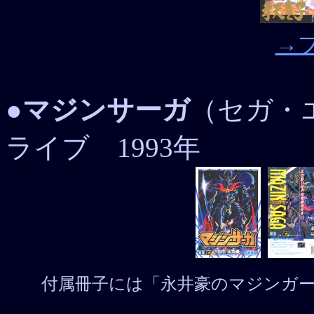
→
●
マジンサーガ
（セガ・
ライブ 1993年
付属冊子には「永井豪のマジンガ