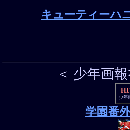
キューティーハ
＜ 少年画報
HI
少年画報
学園番