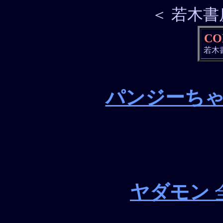
＜ 若木書
CO
若木書房
パンジーち
ヤダモン
全