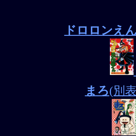
ドロロンえ
まろ
(別表