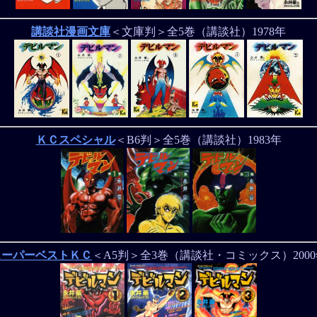
講談社漫画文庫
＜文庫判＞全5巻（講談社）1978年
ＫＣスペシャル
＜B6判＞全5巻（講談社）1983年
スーパーベストＫＣ
＜A5判＞全3巻（講談社・コミックス）200