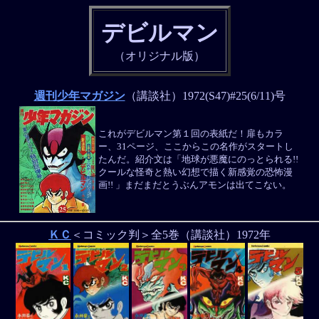
デビルマン
（オリジナル版）
週刊少年マガジン
（講談社）1972(S47)#25(6/11)号
これがデビルマン第１回の表紙だ！扉もカラ
ー、31ページ、ここからこの名作がスタートし
たんだ。紹介文は「地球が悪魔にのっとられる!!
クールな怪奇と熱い幻想で描く新感覚の恐怖漫
画!! 」まだまだとうぶんアモンは出てこない。
ＫＣ
＜コミック判＞全5巻（講談社）1972年