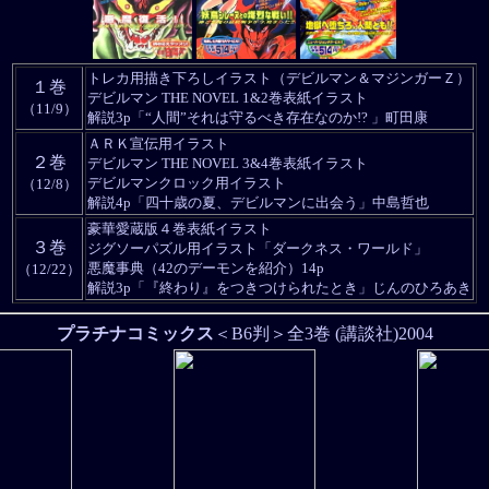
トレカ用描き下ろしイラスト（デビルマン＆マジンガーＺ）
１巻
デビルマン THE NOVEL 1&2巻表紙イラスト
（11/9）
解説3p「“人間”それは守るべき存在なのか!? 」町田康
ＡＲＫ宣伝用イラスト
２巻
デビルマン THE NOVEL 3&4巻表紙イラスト
デビルマンクロック用イラスト
（12/8）
解説4p「四十歳の夏、デビルマンに出会う」中島哲也
豪華愛蔵版４巻表紙イラスト
３巻
ジグソーパズル用イラスト「ダークネス・ワールド」
悪魔事典（42のデーモンを紹介）14p
（12/22）
解説3p「『終わり』をつきつけられたとき」じんのひろあき
プラチナコミックス
＜B6判＞全3巻 (講談社)2004