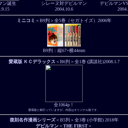
マン誕生
シレーヌ対デビルマン
デビルマンV
.9.15
2004.10.6
2004.
ミニコミ
＜B9判＞全5巻（セガトイズ）2006年
B9判：縦67×横44mm
愛蔵版 ＫＣデラックス
＜B6判＞全1巻 (講談社)2008.1.7
全1064p！
愛蔵版と銘打っていますが、内容はオリジナル版です。
復刻名作漫画シリーズ
＜B5判＞全3巻
(小学館)
2018年
デビルマン－THE FIRST－