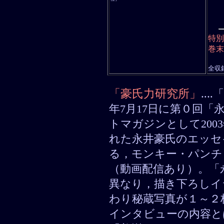
第３
第４
第５
特別
巻末
全収
「豪氏力研究所」
‥‥
年7月17日に第０回「
トマガジンとして200
れた永井豪氏のエッセイ
る，モンキー・パンチ
（動画配信あり）。「
異なり，描き下ろしイ
わり秘蔵写真が１～２
インタビューの内容と