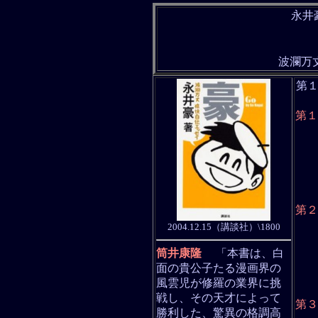
永井
波瀾万
第
第１
第１
第２
第３
第４
第５
第６
第７
第８
第２
第１
2004.12.15（講談社）\1800
第２
第３
筒井康隆
「本書は、白
第４
第５
面の貴公子たる漫画界の
第６
風雲児が修羅の業界に挑
第７
第８
戦し、その天才によって
第３
勝利した、驚異の格調高
第１