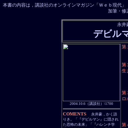
本書の内容は，講談社のオンラインマガジン「Ｗｅｂ現代」（
加筆・修
永井
デビル
第
永
集
教
第
生
デ
飛
マ
牧
第
ロ
2004.10.6（講談社）\1700
マ
第
鉄
COMENTS
永井豪，かく語
マ
りき。「『デビルマン』に隠され
パ
た恐怖の未来」「『ハレンチ学
第