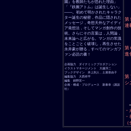
園』を教師たちが恐れた理由」
ヤ
悪
「『鉄腕アトム』は誕生しない」
鬼
───。初めて明かされたキャラク
夢
ター誕生の秘密，作品に隠された
第
メッセージ，奇想天外なアイディ
連
ア発想法，そしてマンガ創作の技
長
術。さらにその言葉は，人間論，
永
未来論へと広がる。マンガの常識
打
『
をことごとく破壊し，再生させた
第
永井豪が贈る，すべてのマンガフ
進
ァン必読の書！
第
『
企画協力 ダイナミックプロダクション
「
イラストマネージメント 大越淳二
悪
ブックデザイン 井上則人，土屋亜由子
第
編集協力 大西祥平
編集 錦野匡一
シ
企画・構成・プロデュース 新泰幸（講談
パ
社）
け
猥
美
・
・
（