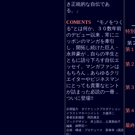
き正統的な自伝であ
第２
第３
る。」
第４
第５
第６
COMENTS
“モノをつく
る”とは何か。３０数年前
特別
のデビュー以来，常にニ
ッポンのマンガを牽引
第
し，開拓し続けた巨人・
第１
永井豪が，自らの半生と
第１
第２
ともに語り下ろす自伝エ
第２
ッセイ。マンガファンは
第１
もちろん，あらゆるクリ
第２
第３
エイターやビジネスマン
第４
にとっても貴重なヒント
第３
が詰まった必読の一冊，
第１
第２
ついに登場!!
第３
第４
企画協力 ダイナミックプロダクション
第４
イラストマネージメント 大越淳二
第１
著者近影撮影 岡田康且
第２
ブックデザイン 井上則人，土屋亜由子
最終
編集 錦野匡一
企画・構成・プロデュース 新泰幸（講談
第１
社）
第２