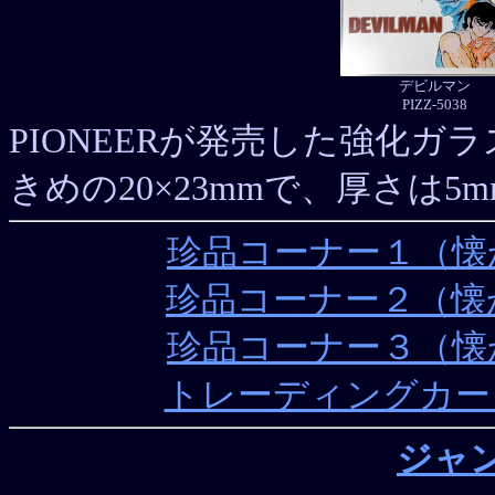
デビルマン
PIZZ-5038
PIONEERが発売した強化
きめの20×23mmで、厚さは
珍品コーナー１（懐
珍品コーナー２
珍品コーナー３
トレーディン
ジャ