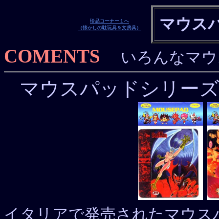
マウス
珍品コーナー１へ
（懐かしの駄玩具＆文房具）
COMENTS
いろんなマウ
マウスパッドシリーズ（DY
イタリアで発売されたマウスパッ