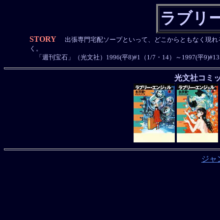
ラブリ
STORY
出張専門宅配ソープといって、どこからともなく現れ
く。
「週刊宝石」（光文社）1996(平8)#1（1/7・14）～1997(平9)#1
光文社コミ
ジャ