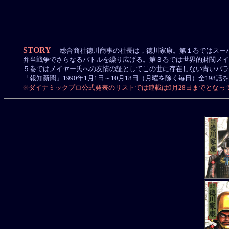
STORY
総合商社徳川商事の社長は，徳川家康。第１巻ではスーパ
弁当戦争でさらなるバトルを繰り広げる。第３巻では世界的財閥メイ
５巻ではメイヤー氏への友情の証としてこの世に存在しない青いバラ
「報知新聞」1990年1月1日～10月18日（月曜を除く毎日）全198
※ダイナミックプロ公式発表のリストでは連載は9月28日までとな