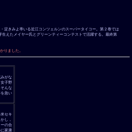
・淀きみよ率いる近江コンツェルンのスーパータイコー。第２巻では
芽生えたメイヤー氏とグリーンティーコンテストで活躍する。最終第
わかりました。
試みがな
，女子野
。そんな
得を急い
い米セキ
しかし，
コーの合
いに家康