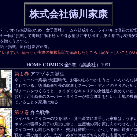
株式会社徳川家康
ーアオイの拡張のため，女子野球チームを結成する。ライバルは浪花の妖怪
ヤー氏に挑戦して海底に眠る秘宝の引き揚げに乗り出す。第４巻では友情が
を贈ろうとする。
話を紙上掲載。原作は新宮正春。
っていますが、籠っちが実際の掲載新聞で確認したところ上記が正しいことが
HOME COMICS
全5巻（講談社）1991
第１巻
アマゾネス誕生
今，スーパー業界は戦国時代。お客の心をつかもうと，いろいろな
されている。徳川商事社長の家康もスーパー・アオイのＰＲのため
球チームをつくろうと，さまざまなキャリアの女性達を集めていた
おり，近江商事のスーパー・タイコーが東京進出を狙い，土地の獲
でいることを家康は知る！
第２巻
弁当戦争
ライバル・タイコーの後を追い，弁当産業に着手した家康は，うま
ホマレの獲得を息子の秀忠に命じ，生産地の関ヶ原に向かわせる。
タイコー側も同じ米を狙い，交渉は難航‥‥。かくして徳川対タイ
戦が，再び始まった。だが，めざす米はどちらの手にも落ちず，つ