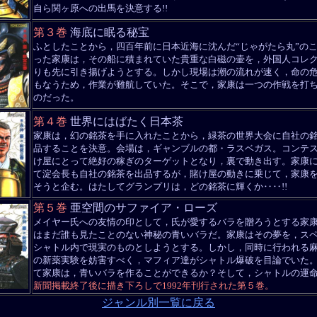
自ら関ヶ原への出馬を決意する!!
第３巻
海底に眠る秘宝
ふとしたことから，四百年前に日本近海に沈んだ“じゃがたら丸”の
った家康は，その船に積まれていた貴重な白磁の壷を，外国人コレ
りも先に引き揚げようとする。しかし現場は潮の流れが速く，命の
もなうため，作業が難航していた。そこで，家康は一つの作戦を打
のだった。
第４巻
世界にはばたく日本茶
家康は，幻の銘茶を手に入れたことから，緑茶の世界大会に自社の
品することを決意。会場は，ギャンブルの都・ラスベガス。コンテ
け屋にとって絶好の稼ぎのターゲットとなり，裏で動き出す。家康
て淀会長も自社の銘茶を出品するが，賭け屋の動きに乗じて，家康
そうと企む。はたしてグランプリは，どの銘茶に輝くか‥‥!!
第５巻
亜空間のサファイア・ローズ
メイヤー氏への友情の印として，氏が愛するバラを贈ろうとする家
はまだ誰も見たことのない神秘の青いバラだ。家康はその夢を，ス
シャトル内で現実のものとしようとする。しかし，同時に行われる
の新薬実験を妨害すべく，マフィア達がシャトル爆破を目論でいた
て家康は，青いバラを作ることができるか？そして，シャトルの運命は
新聞掲載終了後に描き下ろしで1992年刊行された第５巻。
ジャンル別一覧に戻る