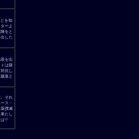
ことを知
クターよ
危険をと
ち出した
銘茶を出
ストは賭
に対抗し
を蹴落と
康。それ
ペース・
麻薬撲滅
。果たし
!?