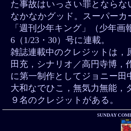
た事故はいっさい罪とならな
なかなかグッド。スーパーカ
「週刊少年キング」（少年画報社）19
6（1/23・30）号に連載。
雑誌連載中のクレジットは，
田充，シナリオ／高円寺博，
に第一制作としてジョニー田
大和なでひこ，無気力無能，
９名のクレジットがある。
SUNDAY COMI