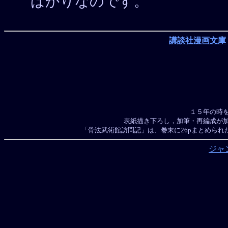
ばかりなのです。
講談社漫画文庫
１５年の時
表紙描き下ろし，加筆・再編成が
「骨法武術館訪問記」は、巻末に26pまとめられ
ジャ