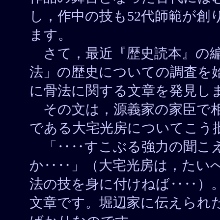
し，作中の技も52代師範が創
ます。
さて，最近『歴史読本』の編
法」の歴史についての調査を
に骨法に関する文章を発見し
その文は，源義家の家臣で相
である大宅光房についてこう
「‥‥すこぶる強力の聞こえ
か‥‥」（大宅光房は，たい
法の技を身に付けねば‥‥）
文章です。堀辺家に伝えられ