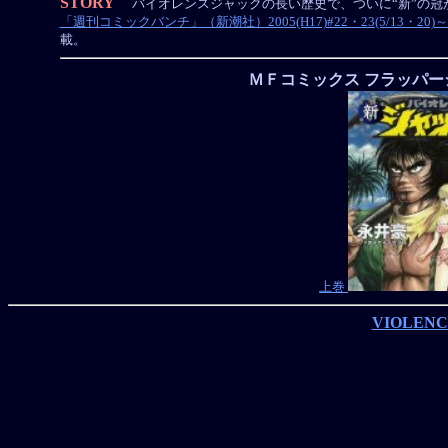
STORY
バイオレンスジャックの長い歴史で、ついに“新”の冠
「週刊コミックバンチ」（新潮社）2005(H17)#22・23(5/13・20)～#26(6/10),
載。
ＭＦコミックス フラッパー
上巻
VIOLENC