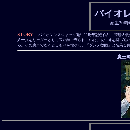
バイオ
誕生20
STORY
バイオレンスジャック誕生20周年記念作品。登場人物
八十八をリーダーとして固い絆で守られていた。女生徒を襲い追
る。その魔力で次々としもべを増やし、「ダンテ教団」と名乗る
魔王