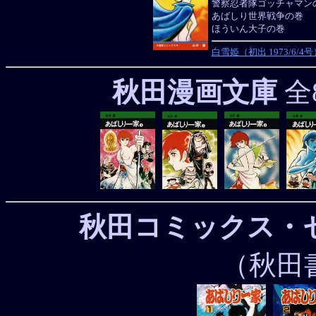
警察忍者隊ゴッチャマン
あばしり世界戦争の巻
ほういん大子の巻
白雪姫（初出 1973/6/4号
秋田漫画文庫
全8
秋田コミックス・
（秋田