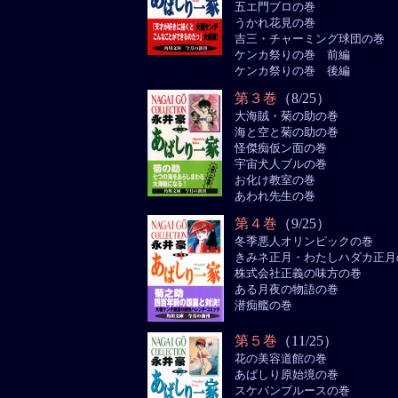
五エ門ブロの巻
うかれ花見の巻
吉三・チャーミング球団の巻
ケンカ祭りの巻 前編
ケンカ祭りの巻 後編
第３巻
（8/25）
大海賊・菊の助の巻
海と空と菊の助の巻
怪傑痴仮ン面の巻
宇宙犬人ブルの巻
お化け教室の巻
あわれ先生の巻
第４巻
（9/25）
冬季悪人オリンピックの巻
きみネ正月・わたしハダカ正月
株式会社正義の味方の巻
ある月夜の物語の巻
潜痴艦の巻
第５巻
（11/25）
花の美容道館の巻
あばしり原始境の巻
スケバンブルースの巻