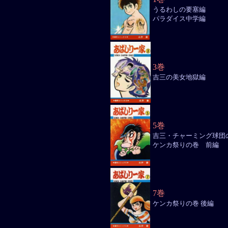
うるわしの要塞編
パラダイス中学編
3巻
吉三の美女地獄編
5巻
吉三・チャーミング球団
ケンカ祭りの巻 前編
7巻
ケンカ祭りの巻 後編