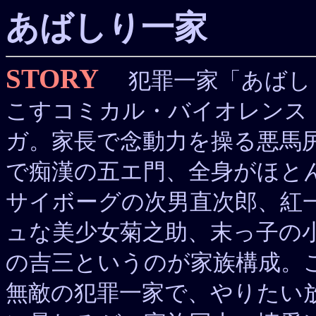
あばしり一家
STORY
犯罪一家「あばし
こすコミカル・バイオレンス
ガ。家長で念動力を操る悪馬
で痴漢の五エ門、全身がほと
サイボーグの次男直次郎、紅
ュな美少女菊之助、末っ子の
の吉三というのが家族構成。
無敵の犯罪一家で、やりたい