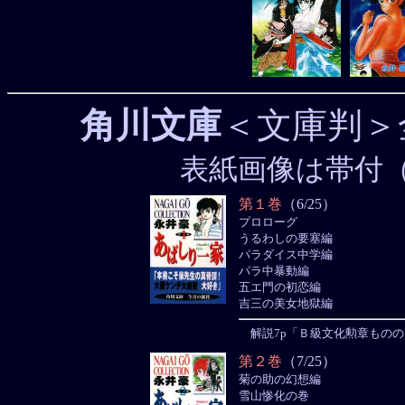
角川文庫
＜文庫判＞
表紙画像は帯付
第１巻
（6/25）
プロローグ
うるわしの要塞編
パラダイス中学編
パラ中暴動編
五エ門の初恋編
吉三の美女地獄編
解説7p「Ｂ級文化勲章ものの
第２巻
（7/25）
菊の助の幻想編
雪山惨化の巻