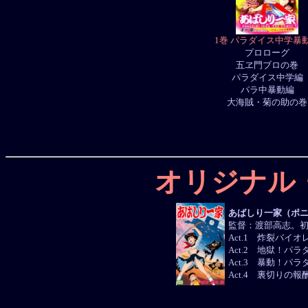
1巻 パラダイス中学暴
プロローグ
五ヱ門ブロの巻
パラダイス中学編
パラ中暴動編
大海賊・菊の助の巻
オリジナル
あばしり一家（ポ
監督：渡部高志。初出
Act.1 炸裂バイオ
Act.2 地獄！パ
Act.3 暴動！パ
Act.4 裏切りの報