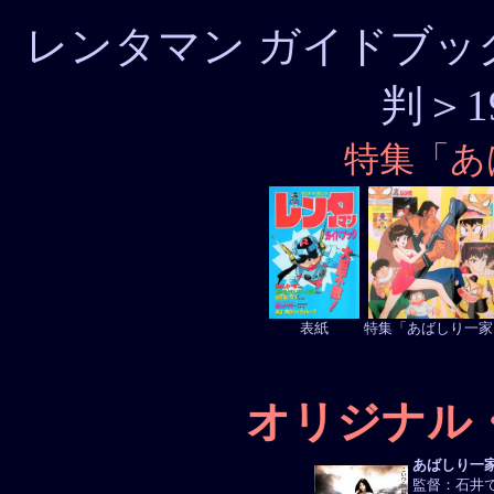
レンタマン ガイドブッ
判＞19
特集「あ
表紙
特集「あばしり一家
オリジナル
あばしり一
監督：石井