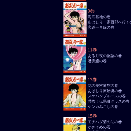
9巻
海底基地の巻
あばしり一家西部へ行く
恋道一直線の巻
11巻
ある月夜の物語の巻
潜痴艦の巻
13巻
花の美容道館の巻
あばしり原始境の巻
スケバンブルースの巻
恐怖！伝馬町クラスの巻
ケンカみこしの巻
15巻
モチハダ菊の助の巻
かきぞめの巻