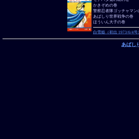
かきぞめの巻
警察忍者隊ゴッチャマン
あばしり世界戦争の巻
ほういん大子の巻
白雪姫（初出 1973/6/4号
あばしり