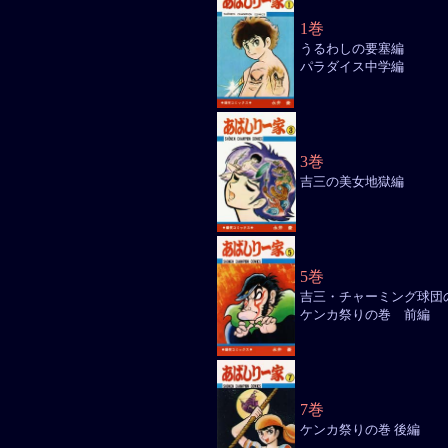
1巻
うるわしの要塞編
パラダイス中学編
3巻
吉三の美女地獄編
5巻
吉三・チャーミング球団
ケンカ祭りの巻 前編
7巻
ケンカ祭りの巻 後編