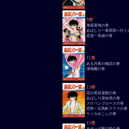
9巻
海底基地の巻
あばしり一家西部へ行く
恋道一直線の巻
11巻
ある月夜の物語の巻
潜痴艦の巻
13巻
花の美容道館の巻
あばしり原始境の巻
スケバンブルースの巻
恐怖！伝馬町クラスの巻
ケンカみこしの巻
15巻
モチハダ菊の助の巻