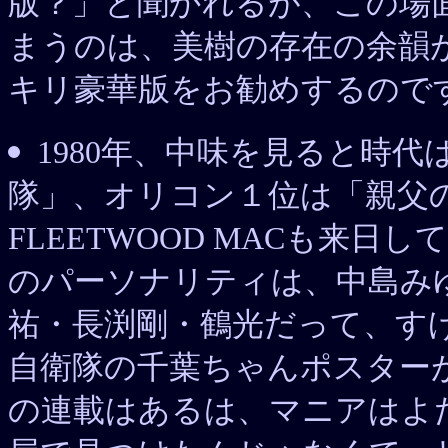
版？」と聞かれるが、この場
まうのは、美樹の存在の余韻
キリ豪華版をお勧めするので
1980年、中味を見ると時
隊」、オリコン１位は「親父の
FLEETWOOD MACも来
のパーソナリティは、中島み
祐・長渕剛・鶴光だって、す
自衛隊の千葉ちゃんポスター
の連載はあるは、マニアはよ