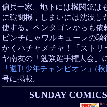
傭兵一家。地下には機関銃は
に戦闘機，しまいには沈没し
使する。ペンタゴンからも依頼
ピンチにゃワルキューレの騎
かくハチャメチャ！「ストリ
ヤ南友の「勉強選手権大会」
「週刊少年チャンピオン」(秋
号に掲載。
SUNDAY COMIC
第１