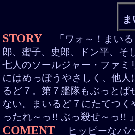
ま
STORY
「ワォ～！まいるど
郎、蜜子、史郎、ドン平、そし
七人のソールジャー・ファミ
にはめっぽうやさしく、他人
るど７。第７艦隊もぶっとば
ない。まいるど７にたてつく
ったれ～っ!! ぶっ殺せ～っ!! 
COMENT
ヒッピーなパパ