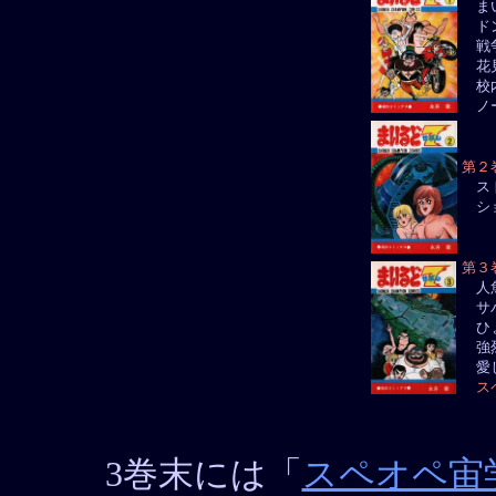
まい
ドン
戦争
花見
校内
ノー
第２
スト
ショ
第３
人魚
サバ
ひょ
強烈
愛し
ス
3巻末には「
スペオペ宙