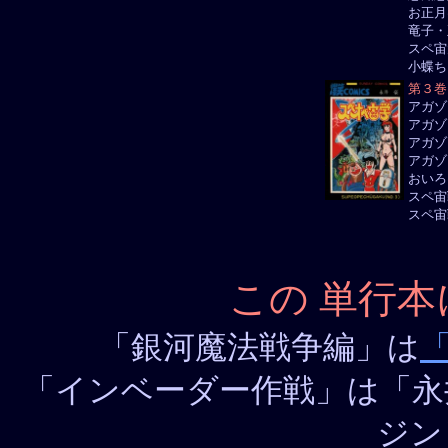
お正月
竜子・
スペ宙
小蝶ち
第３巻
アガゾ
アガゾ
アガゾ
アガゾ
おいろ
スペ宙
スペ宙
この 単行
「銀河魔法戦争編」は
「インベーダー作戦」は「永
ジン