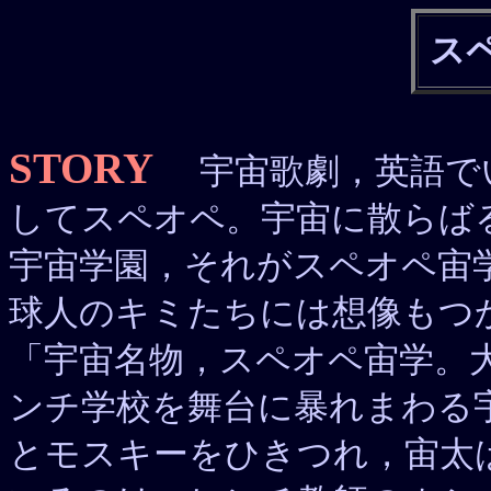
ス
STORY
宇宙歌劇，英語でい
してスペオペ。宇宙に散らば
宇宙学園，それがスペオペ宙
球人のキミたちには想像もつ
「宇宙名物，スペオペ宙学。
ンチ学校を舞台に暴れまわる
とモスキーをひきつれ，宙太