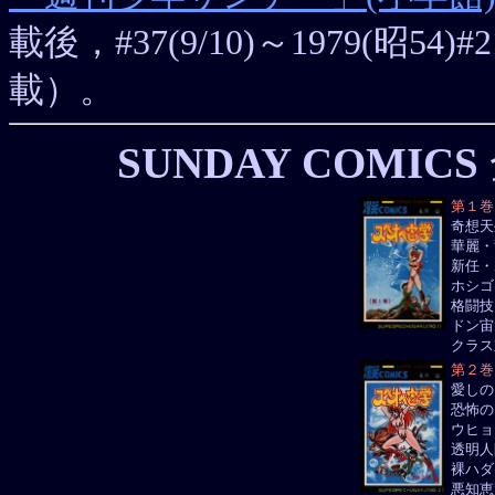
載後，#37(9/10)～1979(昭54)
載）。
SUNDAY COMICS
第１巻
奇想天
華麗・
新任・
ホシゴ
格闘技
ドン宙
クラス
第２巻
愛しの
恐怖の
ウヒョ
透明人
裸ハダ
悪知恵