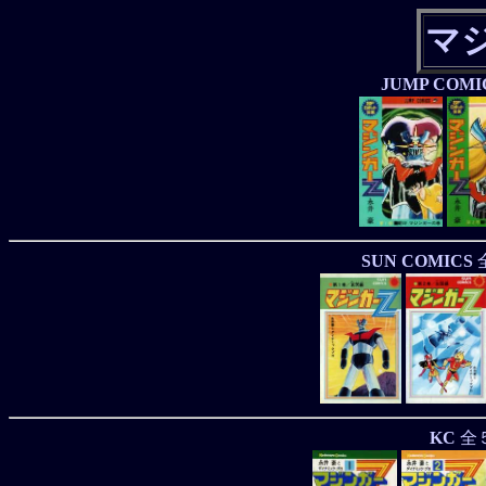
マ
JUMP COMI
SUN COMICS
KC
全５