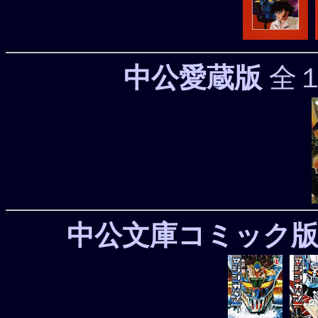
中公愛蔵版
全１
中公文庫コミック