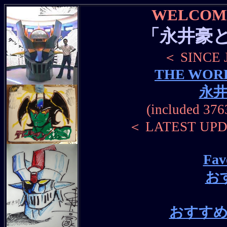
WELCOME
「永井豪
＜ SINCE J
THE WORL
永
(included 376
＜ LATEST UPDA
Fav
お
おすすめ