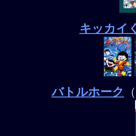
キッカイ
バトルホーク
（