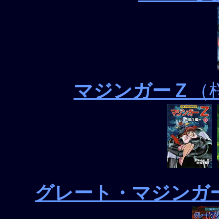
マジンガーＺ
（
グレート・マジンガ