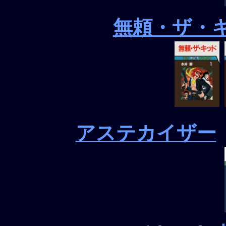
無頼・ザ・
アステカイザー