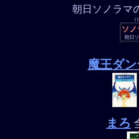
朝日ソノラマの
（1
ソノ
朝日ソノラ
魔王ダン
まろ