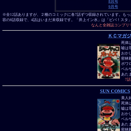
月刊少年マガジン 1979(S54)
8月号
月刊少年マガジン 1979(S54)
9月号
※全12話ありますが、２種のコミックに各7話ずつ収録されています。もっ
容の8話収録で、4話はいまだ未収録です。「井上イン水」は「ビバ！スタ
なんと全雑誌コンプリでき
ＫＣマガ
死体
嘘は
おか
密林
ポワ
ベル
あた
7話
SUN COMICS
美人
死体
嘘は
おか
ベル
あた
密林