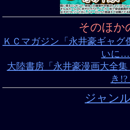
そのほか
ＫＣマガジン「永井豪ギャグ傑作
いに…
大陸書房「永井豪漫画大全集 第
き!
ジャン