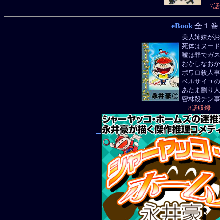
7話
eBook
全１巻 (eB
美人姉妹がお
死体はヌード
嘘は罪でガス
おかしなおか
ポワロ殺人事
ベルサイユの
あたま割り人
密林殺チン事
8話収録