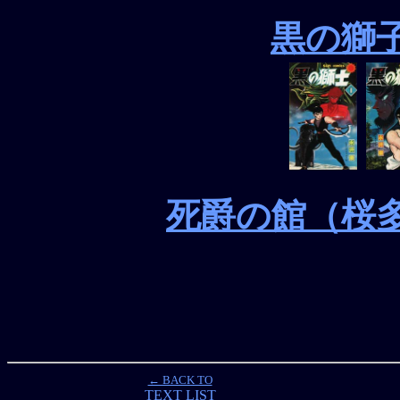
黒の獅
死爵の館（桜
← BACK TO
TEXT LIST