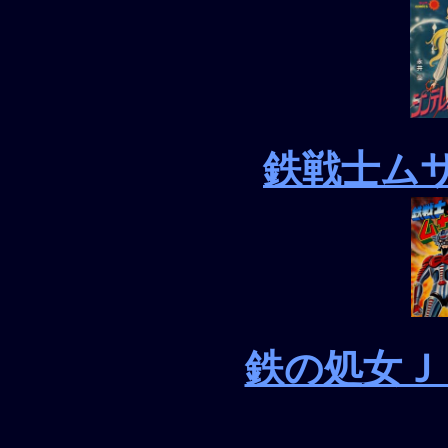
鉄戦士ム
鉄の処女Ｊ