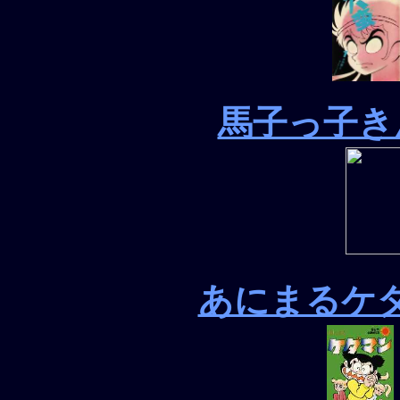
馬子っ子き
あにまるケ