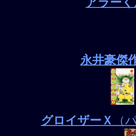
アラーく
永井豪傑
グロイザーＸ
（