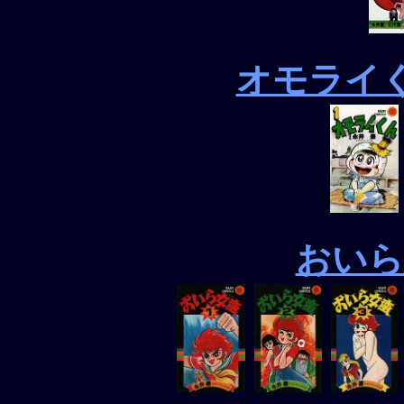
オモライ
おいら