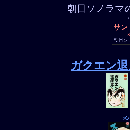
朝日ソノラマの
（
サン
朝日ソノラ
ガクエン退
ズ