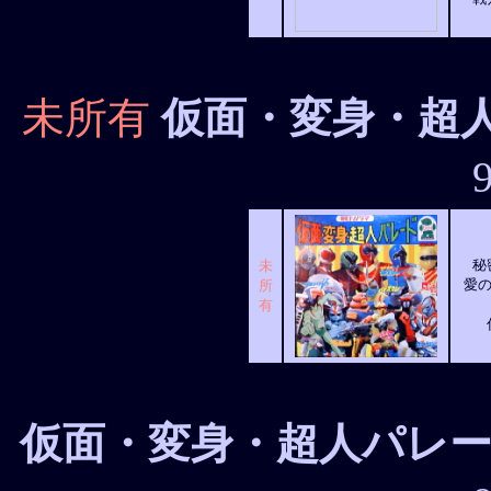
未所有
仮面・変身・超
秘
未
愛の
所
有
仮面・変身・超人パレード