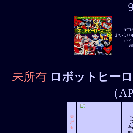
宇宙
おいらロ
とべ
鋼
未所有
ロボットヒーロー
（AP
た
未
所
宇
有
戦