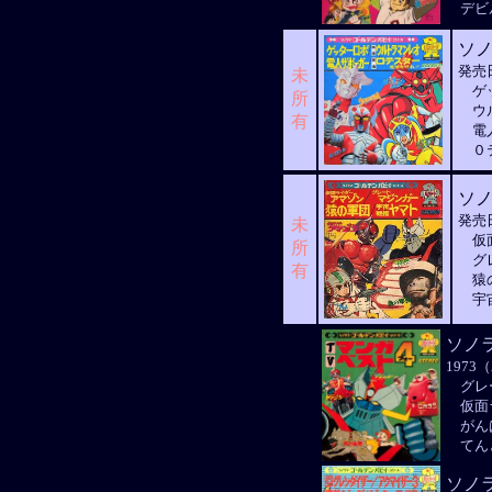
デビ
ソ
発売日
未
ゲッ
所
ウル
有
電人
０
ソ
発売日
未
仮面
所
グレ
有
猿
宇宙
ソノ
1973（
グレ
仮面
がんば
てん
ソノ