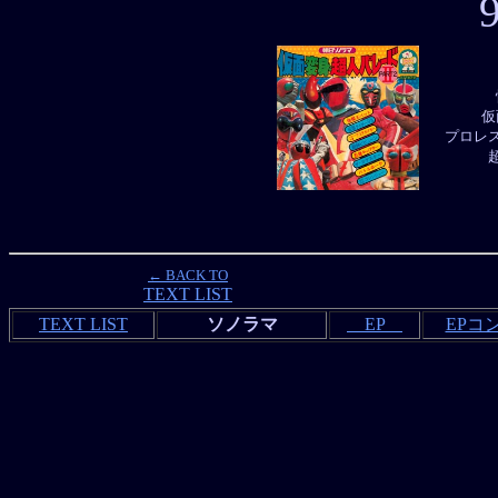
仮
プロレ
← BACK TO
TEXT LIST
TEXT LIST
ソノラマ
EP
EPコ