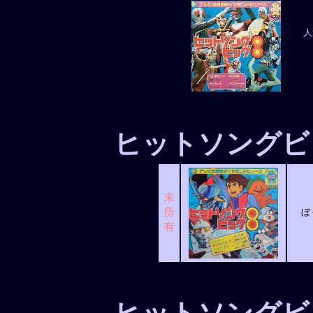
人
ヒットソングビ
未
所
ぼ
有