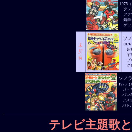
1975（
グレ
アク
鋼鉄
ゲッ
ソ
197
未
超神
所
宇宙
有
ブロ
グロ
ソノ
1976（
ガ・
バン
アステ
バトル
テレビ主題歌