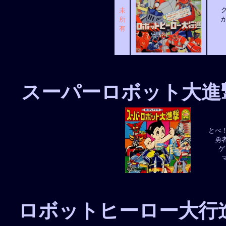
未
所
有
スーパーロボット大進
とべ
勇
ゲ
ロボットヒーロー大行進 