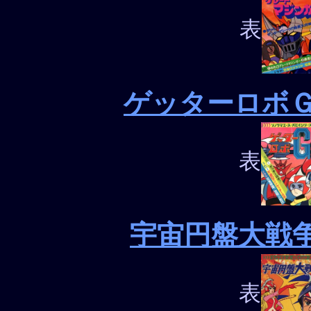
表
ゲッターロボ
表
宇宙円盤大戦
表