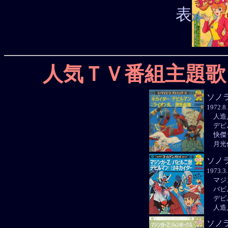
表
人気ＴＶ番組主題歌
ソノ
1972.
人造
デビ
快傑
月光
ソノ
1973.
マジ
バビ
デビ
人造
ソノ