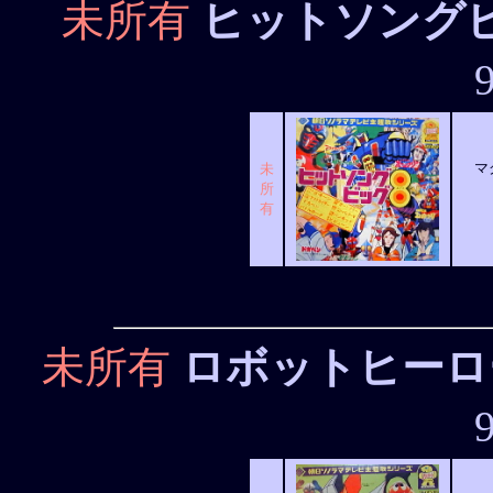
未所有
ヒットソング
マ
未
所
有
未所有
ロボットヒーロ