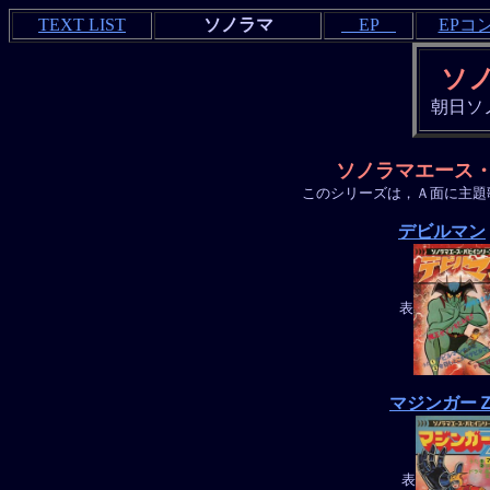
TEXT LIST
ソノラマ
EP
EPコ
ソ
朝日ソ
ソノラマエース
このシリーズは，Ａ面に主題
デビルマン
表
マジンガー
表