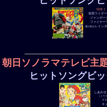
ヒットソングビ
SIDE 1
仮面ライダー
ジャンボー
ファイヤー
レイン
愛の戦士
朝日ソノラマテレビ主
ヒットソングビッ
しあわせ
（ミラ
ド
キ