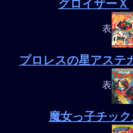
グロイザーＸ
表
プロレスの星アステ
表
魔女っ子チック