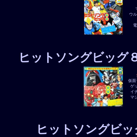
ウル
電
ヒットソングビッグ
仮面
ゲ
イ
マ
ヒットソングビッ