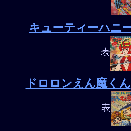
キューティーハニ
表
ドロロンえん魔くん
表