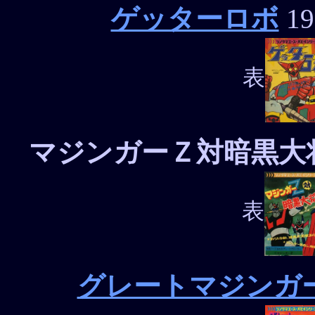
ゲッターロボ
19
表
マジンガーＺ対暗黒大
表
グレートマジンガ