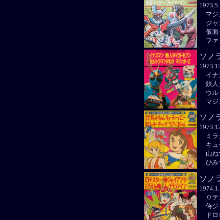
1973.
マジ
ジャ
仮面
ファ
ソノ
1973.
イナ
鉄人
ウル
マジ
ソノ
1973.
ミラク
キュ
山ね
ひみ
ソノ
1974.
０テ
侍ジ
ドロ