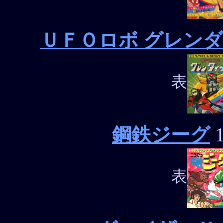
ＵＦＯロボ グレン
表
鋼鉄ジーグ
1
表