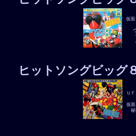
仮面
ヒットソングビッグ
ＵＦ
仮面
秘