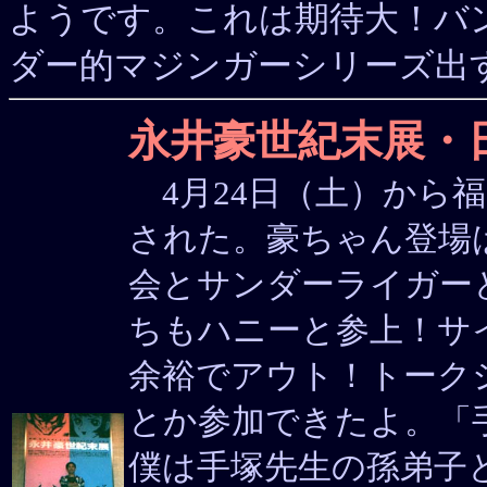
ようです。これは期待大！バ
ダー的マジンガーシリーズ出
永井豪世紀末展・
4月24日（土）から
された。豪ちゃん登場は
会とサンダーライガー
ちもハニーと参上！サ
余裕でアウト！トーク
とか参加できたよ。「
僕は手塚先生の孫弟子