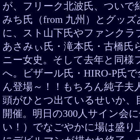
が、フリーク北波氏、ついで紀
みち氏（from 九州）とグ
に、スト山下氏やファンクラ
あさみぃ氏・滝本氏・古橋氏
ニー女史。そして去年と同様
へ。ビザール氏・HIRO-P
ん登場～！！もちろん純子夫
頭がひとつ出ているせいか、
開催。明日の300人サイン会
い！）でなごやかに場は盛り