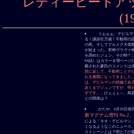
レディーヒートア
(1
うぉぉぉ、デビルマ
る！講談社万歳！不動明の
の死。そしてグルメク大使
が始まった。邪神ヴラヴァ
を諦めたジュン。その時!? 
64話）はカラー＆増ページだ
載された豪氏のコメントは
想に反して、不動明ことデ
わる展開になってきました
は、デビルマンの続編であ
あくまでジュンですが、明
ずです。」
ひぇぇぇ～。鳥
との関係は？
かたや、4月30日発
新マグナム増刊 No.2」
による「ネオ・デビルマン
くなるようなこのニュース
ストシーンとは？明と了の