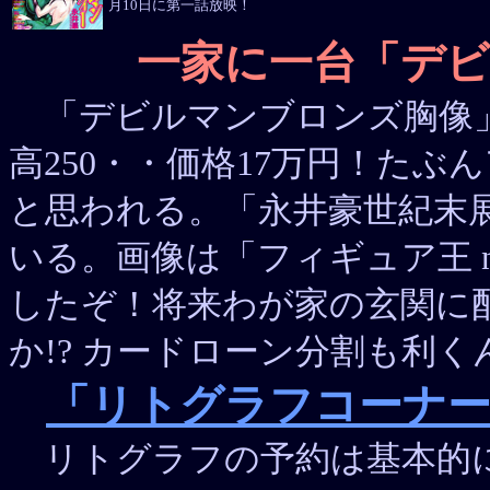
月10日に第一話放映！
一家に一台「デ
「デビルマンブロンズ胸像」が
高250・・価格17万円！たぶ
と思われる。「永井豪世紀末
いる。画像は「フィギュア王 n
したぞ！将来わが家の玄関に
か!? カードローン分割も利
「リトグラフコーナ
リトグラフの予約は基本的