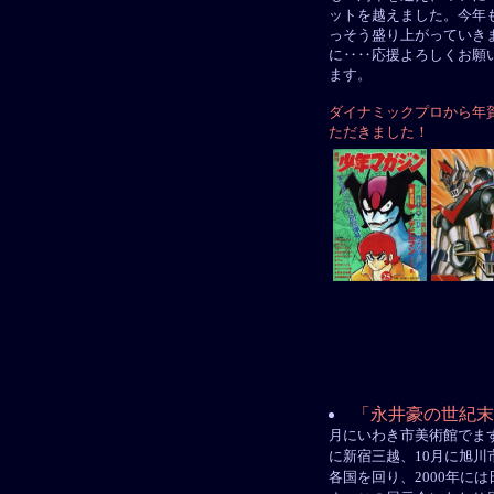
ットを越えました。今年
っそう盛り上がっていき
に‥‥応援よろしくお願
ます。
ダイナミックプロから年
ただきました！
「永井豪の世紀末
月にいわき市美術館でま
に新宿三越、10月に旭川
各国を回り、2000年に