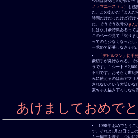
今回は雑誌ものが多いっ
ノラマエース（→）
も感
た。このあいだ「まんだ
時間だけだったけど行け
た。そうそう次号の
まん
には永井豪特集あるって
このページ見て「譲りま
ってのも少なくなったし
ー求めて応募しなきゃね
「デビルマン」切手
豪切手が発行される。そ
うです。１シート￥2,8
不明です。おそらく世紀
みに使えるのは南アフリ
されないという大笑いな
豪ちゃん描き下ろしなら
あけましておめで
1998年 おめでとう
す。それと1月23日でこ
も一周年を迎え、ついに20