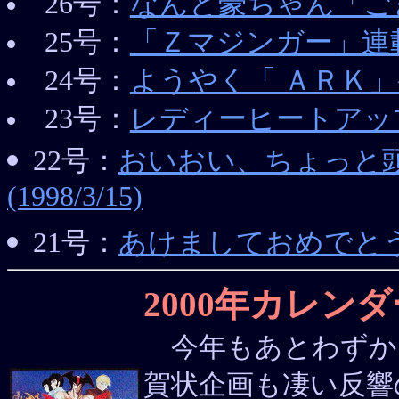
26号：
なんと豪ちゃん「ごきげん
25号：
「Ｚマジンガー」連載開始！
24号：
ようやく「 ＡＲＫ」発売！
23号：
レディーヒートアップ＆
22号：
おいおい、ちょっと
(1998/3/15)
21号：
あけましておめでとうござ
2000年カレ
今年もあとわずか
賀状企画も凄い反響