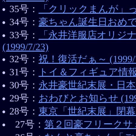
35号：
「クリックまんが」ってなも
34号：
豪ちゃん誕生日おめでとう！
33号：
「永井洋服店オリジ
(1999/7/23)
32号：
祝！復活だぁ～ (1999/7
31号：
トイ＆フィギュア情報 (19
30号：
永井豪世紀末展・日本最後の
29号：
おわびとお知らせ (1998/
28号：
東京「世紀末展」閉幕 (19
27号：
第２回豪フリークサミット