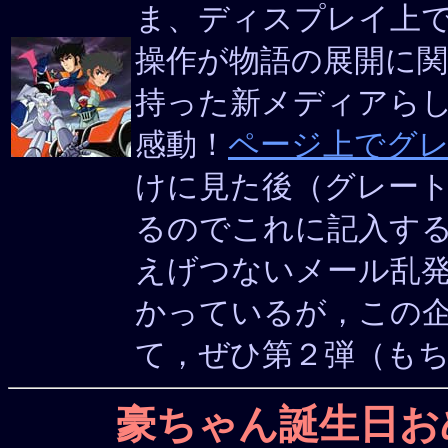
ま、ディスプレイ上
操作が物語の展開に
持った新メディアら
感動！
ページ上でグ
けに見た後（グレー
るのでこれに記入す
えげつないメール乱
かっているが，この
て，ぜひ第２弾（も
豪ちゃん誕生日お