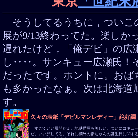
東京
「世紀末
そうしてるうちに，ついこの
展が9/13終わってた。楽し
遅れたけど，「俺デビ」の広
し‥‥。サンキュー広瀬氏！
だったです。ホントに。おば
も多かったなぁ。次は北海道旭川だ
す。
久々の表紙「デビルマンレディー」絶好調
すごくいい展開だぁ。地獄描写も美しい。ついにコキュート
だ。いい顔してる。それに欄外の豪ちゃんの誕生日に関する