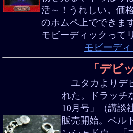
活～！うれしい。価格は
のホムペ上でできます
モビーディックって
モビーディ
「デビ
ユタカよりデビ
れた。ドラッチ
10月号」（講談社
販売開始。ベル
ンシャドウ。「