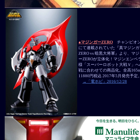
●マジンガーZERO
チャンピオン
にて連載されていた『真マジンガ
ZERO vs 暗黒大将軍』より、マ
ーZEROが立体化！マジンエンペ
様「スーパーロボット大戦Ｖ」へ
戦に合わせての商品化。全高165
11880円税込 2017年5月発売予定
→「電ホビ」2016/12/28