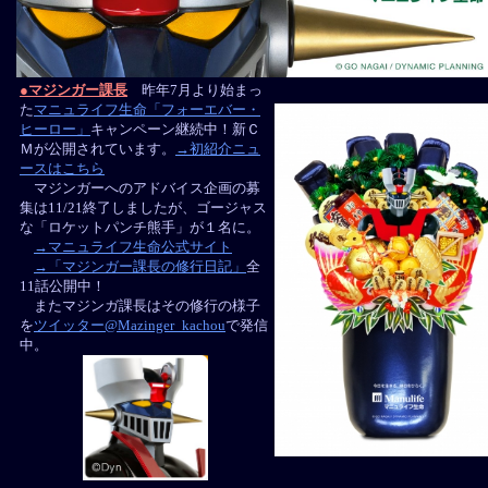
●マジンガー課長
昨年7月より始まっ
た
マニュライフ生命「フォーエバー・
ヒーロー」
キャンペーン継続中！新Ｃ
Ｍが公開されています。
→初紹介ニュ
ースはこちら
マジンガーへのアドバイス企画の募
集は11/21終了しましたが、ゴージャス
な「ロケットパンチ熊手」が１名に。
→マニュライフ生命公式サイト
→「マジンガー課長の修行日記」
全
11話公開中！
またマジンガ課長はその修行の様子
を
ツイッター@Mazinger_kachou
で発信
中。