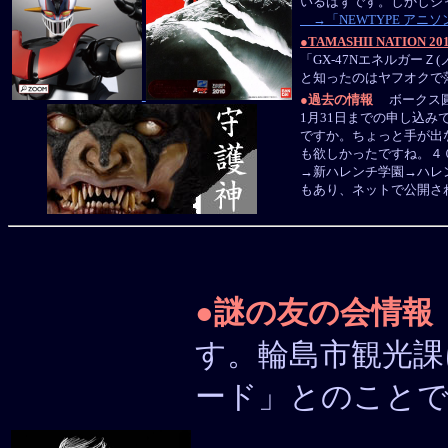
いるはずです。しかしシ
→「NEWTYPE アニソン
●
TAMASHII NATION 20
「GX-47NエネルガーＺ
と知ったのはヤフオクで
●
過去の情報
ボークス圓
1月31日までの申し込み
ですか。ちょっと手が出
も欲しかったですね。４
→新ハレンチ学園→ハレン
もあり、ネットで公開さ
●
謎の友の会情報
す。輪島市観光課
ード」とのことで