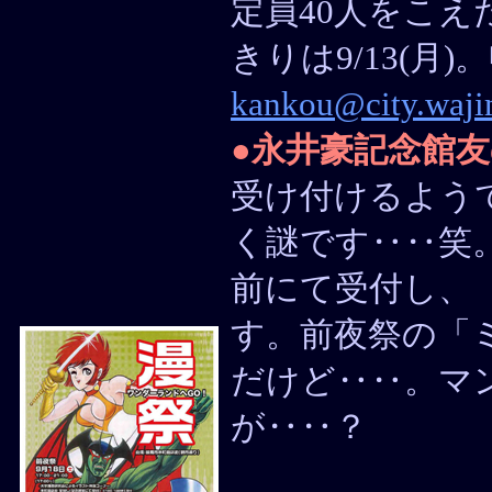
定員40人をこ
きりは9/13(月
kankou@city.wajim
●
永井豪記念館
受け付けるよう
く謎です‥‥笑
前にて受付し、
す。前夜祭の「
だけど‥‥。マ
が‥‥？