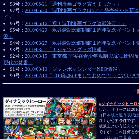
98号：
2010/05/21「週刊漫画ゴラク買えました～」
97号：
2010/05/20「週刊漫画ゴラクは5／21発売分から新
す」
96号：
2010/05/16「祝！週刊漫画ゴラク連載決定！」
95号：
2010/04/29「永井豪記念館開館１周年記念イベント
況」
94号：
2010/03/27「永井豪記念館開館１周年記念イベン
93号：
2010/03/21「Ｔシャツ・グッズ情報」
92号：
2010/03/15「東京都 非実在青少年規制 法案に断固
現代の焚書」
91号：
2010/03/10「ジャンボマシンダーNEO情報」
90号：
2010/02/10「2010年あけましておめでとうございま
「
●
ダイナミックヒーロ
した。リリースは20
（
日本版と違う表紙は
以上が必要条件です。
歳以上という笑える年
ですが、これは何とか
→
iTunes で見る