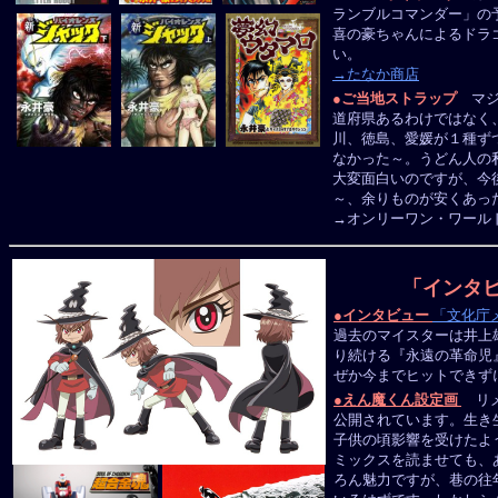
ランブルコマンダー」の
喜の豪ちゃんによるドラ
い。
→たなか商店
●
ご当地ストラップ
マジ
道府県あるわけではなく
川、徳島、愛媛が１種ず
なかった～。うどん人の
大変面白いのですが、今
～、余りものが安くあっ
→オンリーワン・ワール
「インタビ
●
インタビュー
「文化庁メデ
過去のマイスターは井上
り続ける『永遠の革命児』
ぜか今までヒットできず
●
えん魔くん設定画
リメ
公開されています。生き
子供の頃影響を受けたよ
ミックスを読ませても、
ろん魅力ですが、巷の往