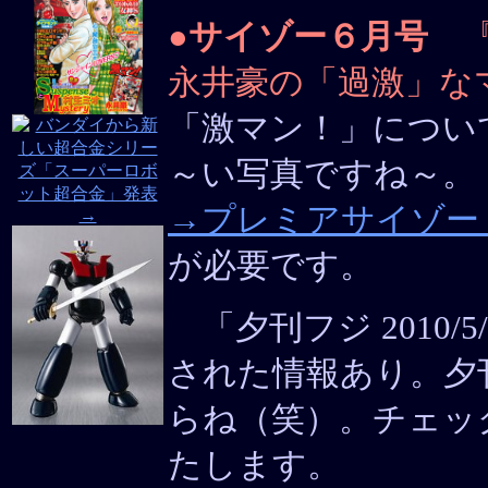
●
サイゾー６月号
『
永井豪の「過激」な
「激マン！」につい
～い写真ですね～。
→プレミアサイゾー
が必要です。
「夕刊フジ 2010/
された情報あり。夕
らね（笑）。チェッ
たします。