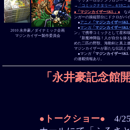
「ゲッターロボアンソロジー ～
→
「コミックナタリー」4/19ニ
●「マジンカイザーSKL」●
なん
ンガーの操縦部分にドクロがパ
●
アニメ
「マジンカイザーSKL
●
マンガ
「マジンカイザーSK
2010 永井豪／ダイナミック企画
ン」で携帯コミックとして星和哉
マジンカイザー製作委員会
『新魔神降臨！人が自分を操る
めた二匹の野獣、海動剣と真上
マジンカイザーが新たな伝説と
●マンガ
「マジンカイザーSKL 
の連載情報あり。
「永井豪記念館
●トークショー●
4/2