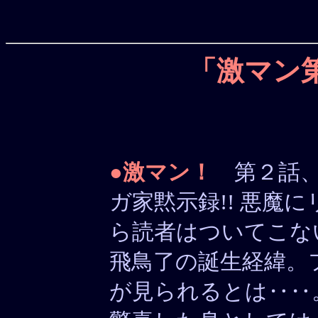
「激マン
●
激マン！
第２話、ペ
ガ家黙示録!! 悪魔
ら読者はついてこな
飛鳥了の誕生経緯。
が見られるとは‥‥