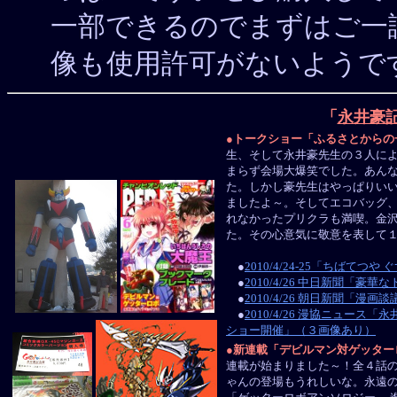
一部できるのでまずはご一
像も使用許可がないようで
「
永井豪
●トークショー「ふるさとからの
生、そして永井豪先生の３人に
まらず会場大爆笑でした。あん
た。しかし豪先生はやっぱりい
ましたよ～。そしてエコバッグ
れなかったプリクラも満喫。金
た。その心意気に敬意を表して
●
2010/4/24-25「ちばて
●
2010/4/26 中日新聞「
●
2010/4/26 朝日新聞「
●
2010/4/26 漫協ニュ
ショー開催」（３画像あり）
●新連載「デビルマン対ゲッター
連載が始まりました～！全４話
ゃんの登場もうれしいな。永遠の