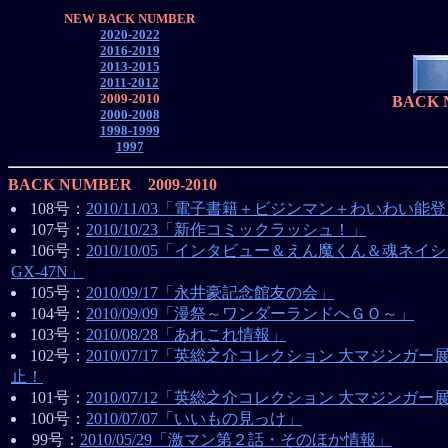
NEW BACK NUMBER
2020-2022
2016-2019
2013-2015
2011-2012
2009-2010
BACK N
2000-2008
1998-1999
1997
BACK NUMBER 2009-2010
108号：
2010/11/03「電子書籍＋ビジンマン＋わいわい能
107号：
2010/10/23「新作コミックラッシュ！」
106号：
2010/10/05「インタビュー＆えん魔くん＆魂ネイ
GX-47N」
105号：
2010/09/17「永井豪記念館友の会」
104号：
2010/09/09「漫祭～ワンダーランドへＧＯ～」
103号：
2010/08/28「あれこれ情報」
102号：
2010/07/17「英総之介コレクション 大マジンガー
止！
101号：
2010/07/12「英総之介コレクション 大マジンガー
100号：
2010/07/07「いいもの見っけ」
99号：
2010/05/29「激マン第２話・そのほか情報」