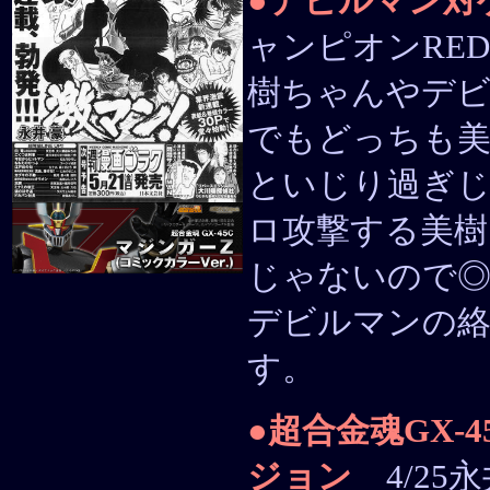
●
デビルマン対
ャンピオンRE
樹ちゃんやデ
でもどっちも美
といじり過ぎ
ロ攻撃する美樹
じゃないので
デビルマンの絡
す。
●
超合金魂GX-
ジョン
4/25