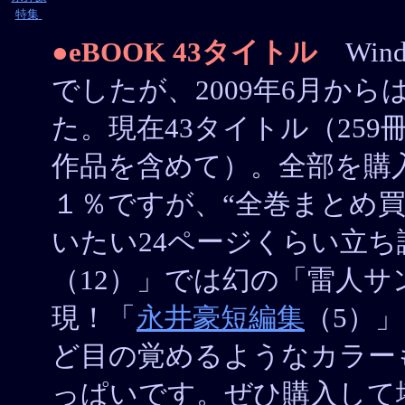
特集
●eBOOK 43タイトル
Win
でしたが、2009年6月か
た。現在43タイトル（25
作品を含めて）。全部を購入す
１％ですが、“全巻まとめ買
いたい24ページくらい立
（12）」では幻の「雷人
現！「
永井豪短編集
（5）
ど目の覚めるようなカラーも
っぱいです。ぜひ購入して