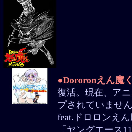
●
Dororonえん
復活。現在、ア
プされていませ
feat.ドロロン
「ヤングエース1