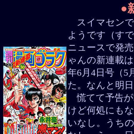
●
スイマセンでし
ようです（すで
ニュースで発売
ゃんの新連載は
年6月4日号（5月
た。なんと明日
慌てて予告が
けど何処にも
いなし。うちの