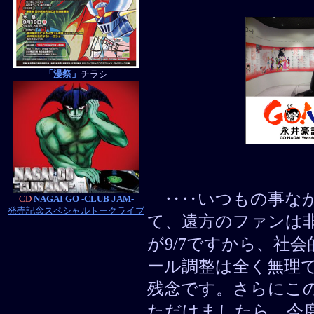
「漫祭」
チラシ
‥‥いつもの事なが
CD
NAGAI GO -CLUB JAM-
発売記念スペシャルトークライブ
て、遠方のファンは
が9/7ですから、社
ール調整は全く無理
残念です。さらにこ
ただけましたら、今