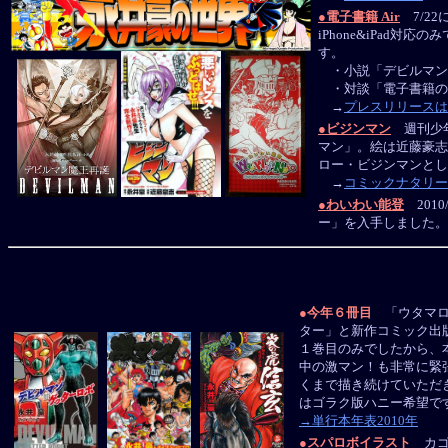
●
電子書籍 Air
7/2
iPhone&iPad対
す。
・小説「デビルマン
・対談「電子書籍の
→
プレスリリースは
●
ビジンマン
週刊少年チ
マン」。絵は近藤豪志
ロー・ビジンマンとし
→
コミックナタリー
●
わいわい能登
201
ー」を入手しました。１
●
今年６冊目
「ウタマロ
ター」と新作コミック出
１巻目のみでしたから、
中の激マン！も非常に緊
くまで描き続けていただ
はゴラク版ハニー希望で
→単行本年表2010年
●
スパロボイラスト
カゴ