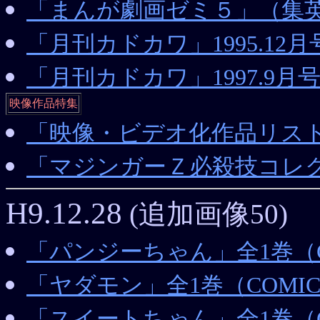
「まんが劇画ゼミ５」（集
「月刊カドカワ」1995.12
「月刊カドカワ」1997.9
映像作品特集
「映像・ビデオ化作品リス
「マジンガーＺ必殺技コレ
H9.12.28
(追加画像50)
「パンジーちゃん」全1巻（CO
「ヤダモン」全1巻（COMIC 
「スイートちゃん」全1巻（CO