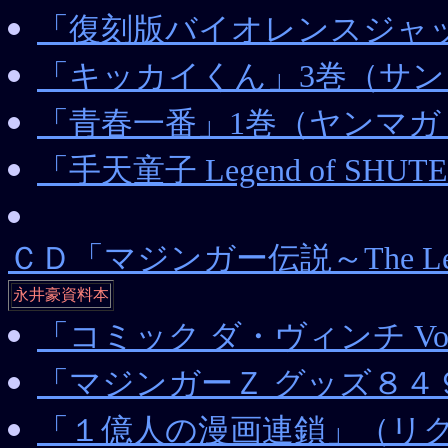
「復刻版バイオレンスジャッ
「キッカイくん」3巻（サ
「青春一番」1巻（ヤンマガ 
「手天童子 Legend of SH
ＣＤ「マジンガー伝説～The Lege
永井豪資料本
「コミック ダ・ヴィンチ Vo
「マジンガーＺ グッズ８４
「１億人の漫画連鎖」（リク