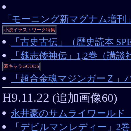
「モーニング新マグナム増刊」1
小説イラストワーク特集
「古史古伝」（歴史読本 SPE
「魏志倭神伝」1,2巻（講
豪キャラGOODS
「超合金魂マジンガーＺ」
H9.11.22
(追加画像60)
永井豪のサムライワールド
「デビルマンレディー」2巻