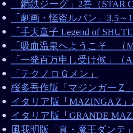
「鋼鉄ジーグ」2巻（STAR C
「劇画・怪盗ルパン」3,5～1
「手天童子 Legend of SHU
「吸血温泉へようこそ」（
「一発百万申し受け候」（ACT
「テクノロＧメン」
桜多吾作版「マジンガーＺ」1,3
イタリア版「MAZINGA Z」2,
イタリア版「GRANDE MAZI
風我明版「真・魔王ダンテ