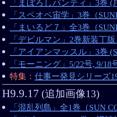
「まぼろしパンティ」3巻 (JUM
「スペオペ宙学」3巻（SUNDA
「まいるど７」全3巻（SUNDA
「デビルマン」2巻新装丁版（
「アイアンマッスル」3巻 (St 
「モーニング」5/22号, 9/18
特集：
仕事ー発見シリーズ1
H9.9.17
(追加画像13)
「混乱列島」全1巻（SUN CO