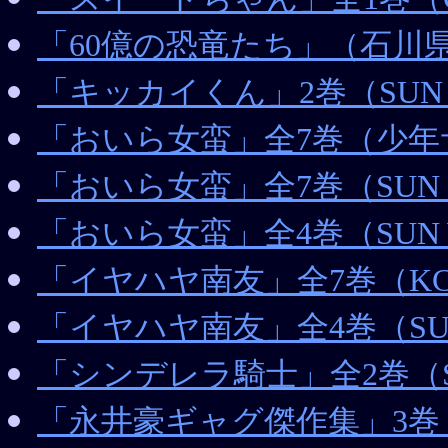
「60億の恐竜たち」（石川
「キッカイくん」2巻（SUN W
「おいら女蛮」全7巻（少
「おいら女蛮」全7巻（SUN C
「おいら女蛮」全4巻（SUN W
「イヤハヤ南友」全7巻（K
「イヤハヤ南友」全4巻（SUN 
「シンデレラ騎士」全2巻（SU
「永井豪ギャグ傑作集」3巻