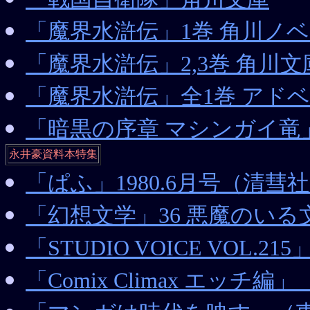
「魔界水滸伝」1巻 角川ノ
「魔界水滸伝」2,3巻 角川文
「魔界水滸伝」全1巻 アド
「暗黒の序章 マシンガイ竜
永井豪資料本特集
「ぱふ」1980.6月号（清彗
「幻想文学」36 悪魔のいる
「STUDIO VOICE VOL
「Comix Climax エッチ