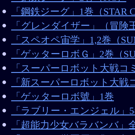
「鋼鉄ジーグ」1巻（STAR C
「グレンダイザー」（冒険王
「スペオペ宙学」1,2巻（SUN
「ゲッターロボＧ」2巻（SUND
「スーパーロボット大戦コ
「新スーパーロボット大戦
「ゲッターロボ號」1巻
「ラブリー・エンジェル」5
「超能力少女バラバンバ」全1巻