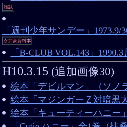
雑誌
「週刊少年サンデー」1973.
永井豪資料本
「B-CLUB VOL.143」19
H10.3.15
(追加画像30)
絵本「デビルマン」（ソノ
絵本「マジンガーＺ対暗黒
絵本「キューティーハニー
「Cutie ハニー」全1巻（扶桑