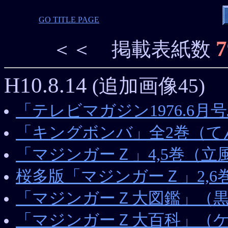
GO TITLE PAGE
7
＜＜
掲載表紙数
H10.8.14
(追加画像45)
「テレビマガジン1976.6
「キングボンバ」全2巻（て
「マジンガーＺ」4,5巻（立
桜多版「マジンガーＺ」2,6巻（
「マジンガーＺ大図鑑」（
「マジンガーＺ大百科」（