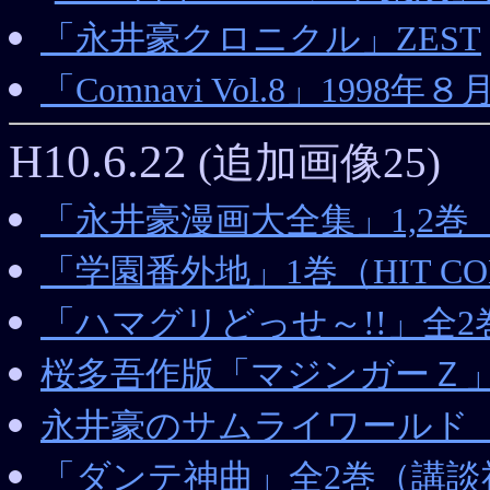
「永井豪クロニクル」ZEST
「Comnavi Vol.8」1998年８
H10.6.22
(追加画像25)
「永井豪漫画大全集」1,2巻
「学園番外地」1巻（HIT CO
「ハマグリどっせ～!!」全2巻（
桜多吾作版「マジンガーＺ」4巻
永井豪のサムライワールド
「ダンテ神曲」全2巻（講談