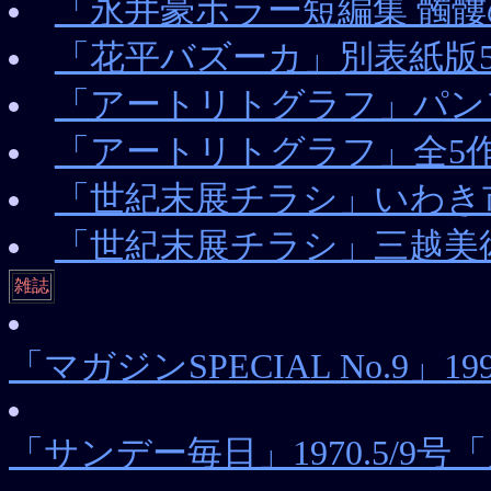
「永井豪ホラー短編集 髑髏
「花平バズーカ」別表紙版
「アートリトグラフ」パン
「アートリトグラフ」全5
「世紀末展チラシ」いわき
「世紀末展チラシ」三越美
雑誌
「マガジンSPECIAL No.
「サンデー毎日」1970.5/