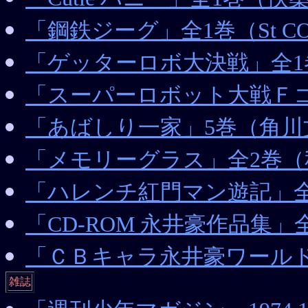
「鋼鉄ジーグ」全1巻（St CO
「ゲッターロボ大決戦」全1巻（
「スーパーロボット大戦Ｆ
「あばしり一家」5巻（角川
「メモリーグラス」全2巻（
「ハレンチ紅門マン遊記」全
「CD-ROM 永井豪作品集」
「ＣＢキャラ永井豪ワールド
雑誌