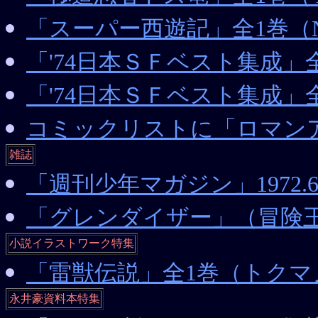
「スーパー西遊記」全1巻（NEW
「'74日本ＳＦベスト集成
「'74日本ＳＦベスト集成」
コミックリストに「ロマン
雑誌
「週刊少年マガジン」1972.
「グレンダイザー」（冒険王
小説イラストワーク特集
「雷獣伝説」全1巻（トクマ
永井豪資料本特集