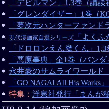
「デビルマン」1,3巻（講談社
「グレンダイザー」1巻（K
「夢次元ハンターファンド
「よくふ
現代漫画家自選シリーズ
「ドロロンえん魔くん」1,3巻
「悪魔事典」全1巻（バンダ
永井豪のサムライワールド
「GO NAGAI All His Wo
特集：
洋泉社発行「まんが