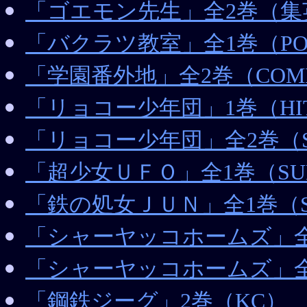
「ゴエモン先生」全2巻（集
「バクラツ教室」全1巻（POW
「学園番外地」全2巻（COMI
「リョコー少年団」1巻（HIT 
「リョコー少年団」全2巻（SU
「超少女ＵＦＯ」全1巻（SUN
「鉄の処女ＪＵＮ」全1巻（SU
「シャーヤッコホームズ」全1巻
「シャーヤッコホームズ」全
「鋼鉄ジーグ」2巻（KC）