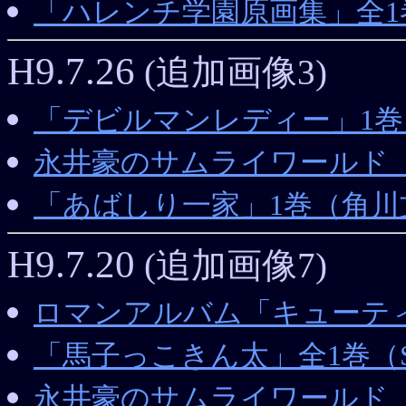
「ハレンチ学園原画集」全1巻（J
H9.7.26
(追加画像3)
「デビルマンレディー」1巻
永井豪のサムライワールド
「あばしり一家」1巻（角川
H9.7.20
(追加画像7)
ロマンアルバム「キューテ
「馬子っこきん太」全1巻（SU
永井豪のサムライワールド