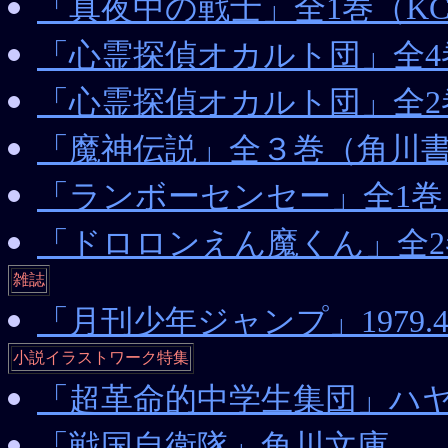
「真夜中の戦士」全1巻（K
「心霊探偵オカルト団」全4巻（
「心霊探偵オカルト団」全2巻（
「魔神伝説」全３巻（角川
「ランボーセンセー」全1巻
「ドロロンえん魔くん」全2巻（S
雑誌
「月刊少年ジャンプ」1979
小説イラストワーク特集
「超革命的中学生集団」ハ
「戦国自衛隊」角川文庫